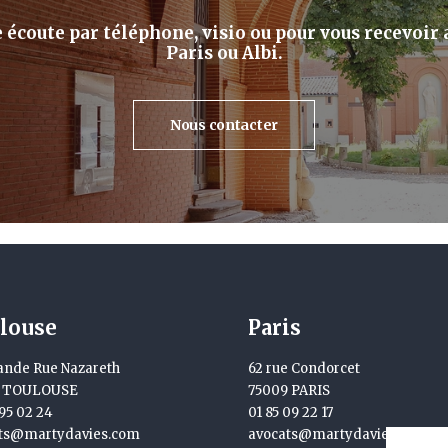
écoute par téléphone, visio ou pour vous recevoir a
Paris ou Albi.
Nous contacter
louse
Paris
ande Rue Nazareth
62 rue Condorcet
0 TOULOUSE
75009 PARIS
95 02 24
01 85 09 22 17
ts@martydavies.com
avocats@martydavies.com